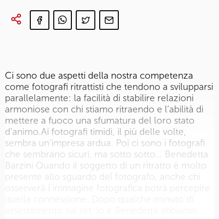
Ci sono due aspetti della nostra competenza
come fotografi ritrattisti che tendono a svilupparsi
parallelamente: la facilità di stabilire relazioni
armoniose con chi stiamo ritraendo e l’abilità di
mettere a fuoco una sfumatura del loro stato
d’animo.Ai fotografi timidi, il più delle volte,
sembra un’impresa ardua. Poi ci sono i fotografi
che sembrano sicuri, ma sotto sotto… Benedetta
Barzini Quando il soggetto di un ritratto è molto
presente allo sguardo del fotografo, anche chi
osserverà l’immagine fotografica potrà percepire
quella connessione. Dopo qualche minuto di
assestamento sul set, io e Benedetta abbiamo