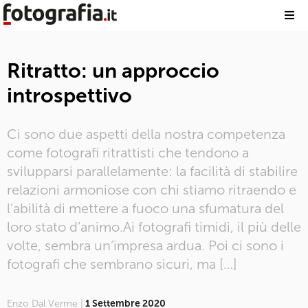
Ritratto: un approccio
introspettivo
Ci sono due aspetti della nostra competenza
come fotografi ritrattisti che tendono a
svilupparsi parallelamente: la facilità di stabilire
relazioni armoniose con chi stiamo ritraendo e
l’abilità di mettere a fuoco una sfumatura del
loro stato d’animo.Ai fotografi timidi, il più delle
volte, sembra un’impresa ardua. Poi ci sono i
fotografi che sembrano sicuri, ma […]
Enzo Dal Verme |
1 Settembre 2020