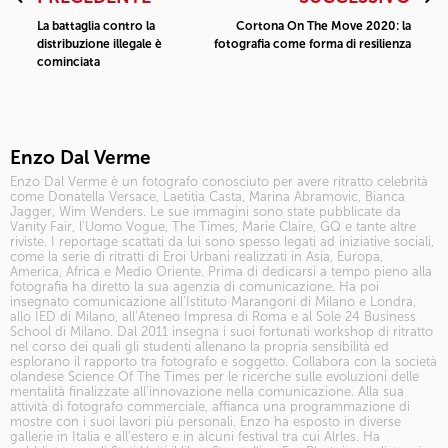
La battaglia contro la
Cortona On The Move 2020: la
distribuzione illegale è
fotografia come forma di resilienza
cominciata
Enzo Dal Verme
Enzo Dal Verme è un fotografo conosciuto per avere ritratto celebrità
come Donatella Versace, Laetitia Casta, Marina Abramovic, Bianca
Jagger, Wim Wenders. Le sue immagini sono state pubblicate da
Vanity Fair, l'Uomo Vogue, The Times, Marie Claire, GQ e tante altre
riviste. I reportage scattati da lui sono spesso legati ad iniziative sociali,
come la serie di ritratti di Eroi Urbani realizzati in Asia, Europa,
America, Africa e Medio Oriente. Prima di dedicarsi a tempo pieno alla
fotografia ha diretto la sua agenzia di comunicazione. Ha poi
insegnato comunicazione all’Istituto Marangoni di Milano e Londra,
allo IED di Milano, all’Ateneo Impresa di Roma e al Sole 24 Business
School di Milano. Dal 2011 insegna i suoi fortunati
workshop di ritratto
nel corso dei quali gli studenti allenano la propria sensibilità ed
esplorano il rapporto tra fotografo e soggetto. Collabora con la società
olandese Science Of The Times per le ricerche sulle evoluzioni delle
mentalità finalizzate all’innovazione nella comunicazione. Alla sua
attività di fotografo commerciale, affianca una programmazione di
mostre con i suoi lavori più personali. Enzo ha esposto in diverse
gallerie in Italia e all’estero e in alcuni festival tra cui Alrles. Ha