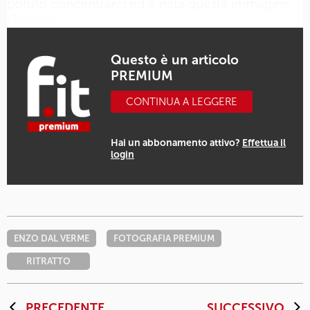
potuto concentrarci ed è nata questa immagine.
Quando…
Questo è un articolo
PREMIUM
CONTINUA A LEGGERE
Hai un abbonamento attivo?
Effettua il
login
ENZO DAL VERME
FOTOGRAFIA PREMIUM
RITRATTO
PRECEDENTE
SUCCESSIVO