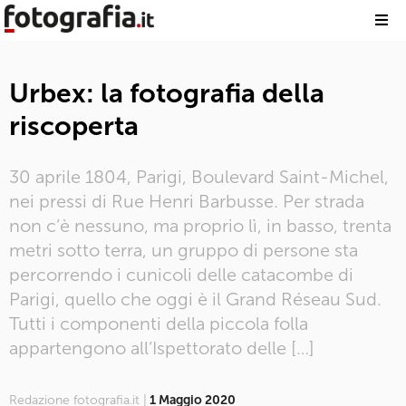
Urbex: la fotografia della
riscoperta
30 aprile 1804, Parigi, Boulevard Saint-Michel,
nei pressi di Rue Henri Barbusse. Per strada
non c’è nessuno, ma proprio lì, in basso, trenta
metri sotto terra, un gruppo di persone sta
percorrendo i cunicoli delle catacombe di
Parigi, quello che oggi è il Grand Réseau Sud.
Tutti i componenti della piccola folla
appartengono all’Ispettorato delle […]
Redazione fotografia.it |
1 Maggio 2020