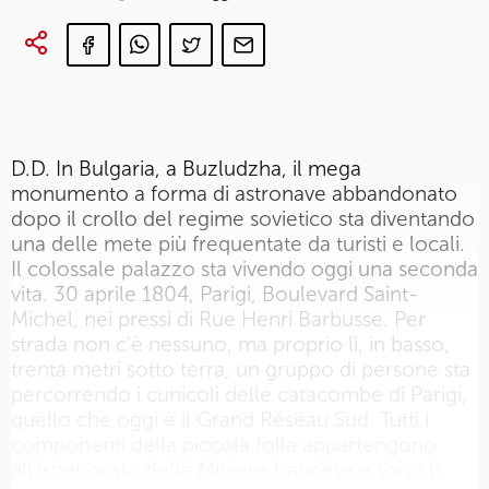
D.D. In Bulgaria, a Buzludzha, il mega
monumento a forma di astronave abbandonato
dopo il crollo del regime sovietico sta diventando
una delle mete più frequentate da turisti e locali.
Il colossale palazzo sta vivendo oggi una seconda
vita. 30 aprile 1804, Parigi, Boulevard Saint-
Michel, nei pressi di Rue Henri Barbusse. Per
strada non c'è nessuno, ma proprio lì, in basso,
trenta metri sotto terra, un gruppo di persone sta
percorrendo i cunicoli delle catacombe di Parigi,
quello che oggi è il Grand Réseau Sud. Tutti i
componenti della piccola folla appartengono
all'Ispettorato delle Miniere francese e sono lì