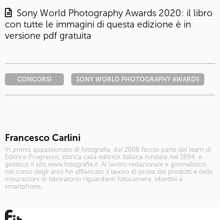
Sony World Photography Awards 2020: il libro
con tutte le immagini di questa edizione è in
versione pdf gratuita
CONCORSI
SONY WORLD PHOTOGRAPHY AWARDS
Francesco Carlini
In primis appassionato di fotografia, dal 2008 faccio parte del team di
Editrice Progresso, storica casa editrice italiana fondata nel 1894, e
gestisco il sito www.fotografia.it. Al lavoro redazionale e giornalistico
nel corso degli anni ho affiancato il lavoro di prova dei prodotti e delle
misurazioni di laboratorio riguardanti fotocamere, obiettivi e
smartphone.