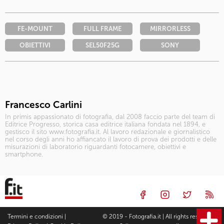
FE-MOUNT
FULL FRAME
MIRRORLESS
OBIETTIVI
SEL50F25G
SONY
Francesco Carlini
In primis appassionato di fotografia, dal 2008 faccio parte del team di
Editrice Progresso, storica casa editrice italiana fondata nel 1894, e
gestisco il sito www.fotografia.it. Al lavoro redazionale e giornalistico
nel corso degli anni ho affiancato il lavoro di prova dei prodotti e delle
misurazioni di laboratorio riguardanti fotocamere, obiettivi e
smartphone.
Termini e condizioni
|
© 2019 - Fotografia.it | All rights reserved |