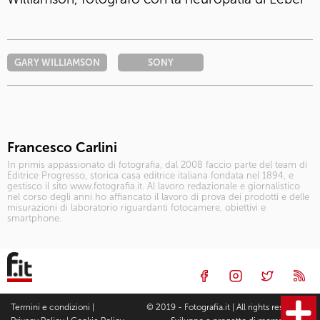
GARY WILLIAMSON
SONY
Francesco Carlini
In primis appassionato di fotografia, dal 2008 faccio parte del team di
Editrice Progresso, storica casa editrice italiana fondata nel 1894, e
gestisco il sito www.fotografia.it. Al lavoro redazionale e giornalistico
nel corso degli anni ho affiancato il lavoro di prova dei prodotti e delle
misurazioni di laboratorio riguardanti fotocamere, obiettivi e
smartphone.
Termini e condizioni
|
© 2019 - Fotografia.it | All rights reserved |