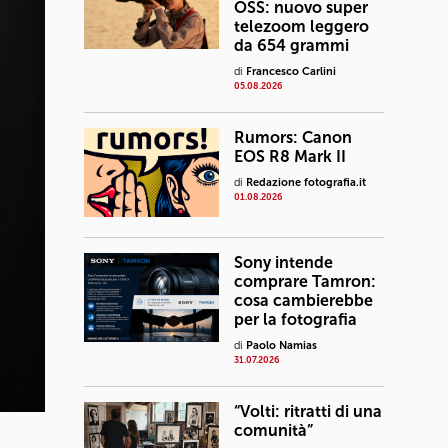
OSS: nuovo super
telezoom leggero
da 654 grammi
di
Francesco Carlini
05.08.2026
Rumors: Canon
EOS R8 Mark II
di
Redazione fotografia.it
01.08.2026
Sony intende
comprare Tamron:
cosa cambierebbe
per la fotografia
di
Paolo Namias
31.07.2026
“Volti: ritratti di una
comunità”