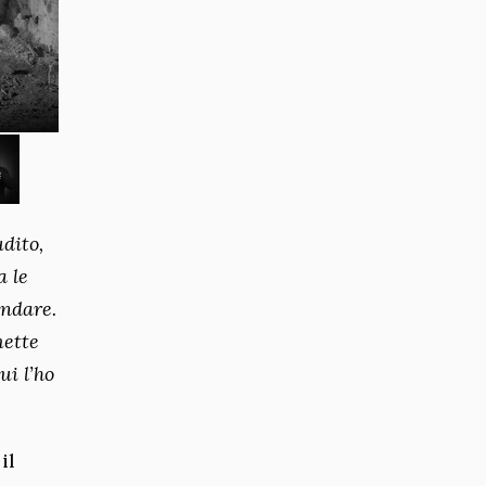
udito,
a le
andare.
mette
ui l’ho
il