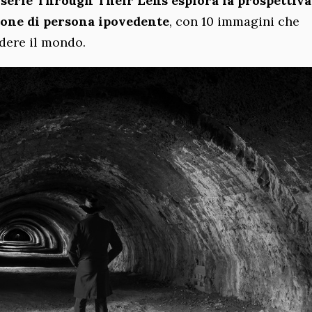
 serie Through Their Lens esplora la prospettiva
ione di persona ipovedente
, con 10 immagini che
dere il mondo.