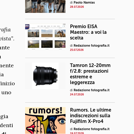
di
Paolo Namias
28.07.2026
Premio EISA
rafia
Maestro: a voi la
vista”
.
scelta
di
Redazione fotografia.it
ante
25.07.2026
a
mente
Tamron 12-20mm
f/2.8: prestazioni
ia
estreme e
leggerezza
inizio
di
Redazione fotografia.it
u uno
24.07.2026
Rumors. Le ultime
ogia
indiscrezioni sulla
Fujifilm X-Pro4
edenti
di
Redazione fotografia.it
24.07.2026