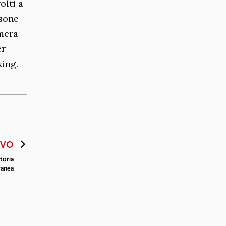
olti a
rsone
amera
er
ing.
IVO
toria
anea