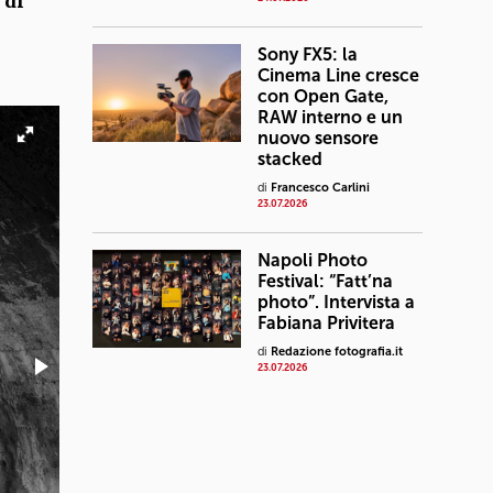
 di
Sony FX5: la
Cinema Line cresce
con Open Gate,
RAW interno e un
nuovo sensore
stacked
di
Francesco Carlini
23.07.2026
Napoli Photo
Festival: “Fatt’na
photo”. Intervista a
Fabiana Privitera
di
Redazione fotografia.it
23.07.2026