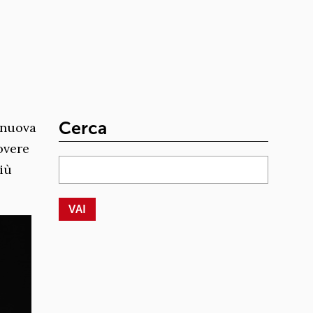
Cerca
 nuova
overe
più