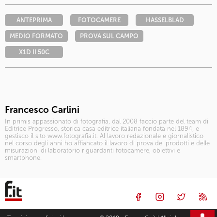
ANTEPRIMA
FOTOCAMERE
HASSELBLAD
MEDIO FORMATO
PROVA SUL CAMPO
X1D II 50C
Francesco Carlini
In primis appassionato di fotografia, dal 2008 faccio parte del team di
Editrice Progresso, storica casa editrice italiana fondata nel 1894, e
gestisco il sito www.fotografia.it. Al lavoro redazionale e giornalistico
nel corso degli anni ho affiancato il lavoro di prova dei prodotti e delle
misurazioni di laboratorio riguardanti fotocamere, obiettivi e
smartphone.