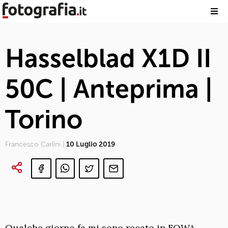
Hasselblad X1D II
50C | Anteprima |
Torino
Francesco Carlini |
10 Luglio 2019
Qualche giorno fa mi sono recato in FOWA,