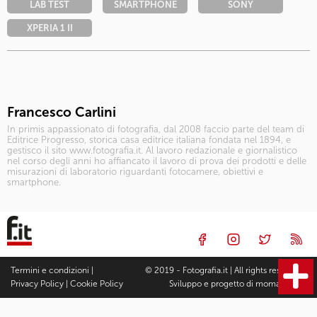
LAB TEST
SMARTPHONE
SONY
XPERIA 1 II
Francesco Carlini
In primis appassionato di fotografia, dal 2008 faccio parte del team di
Editrice Progresso, storica casa editrice italiana fondata nel 1894, e
gestisco il sito www.fotografia.it. Al lavoro redazionale e giornalistico
nel corso degli anni ho affiancato il lavoro di prova dei prodotti e delle
misurazioni di laboratorio riguardanti fotocamere, obiettivi e
smartphone.
Termini e condizioni
|
© 2019 - Fotografia.it | All rights reserved |
Privacy Policy
|
Cookie Policy
Sviluppo e progetto di
moma Studio
Fotocamere