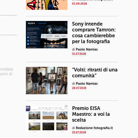
01.08.2026
Sony intende
comprare Tamron:
cosa cambierebbe
per la fotografia
di
Paolo Namias
31.07.2026
 fondata
“Volti: ritratti di una
avoro di
comunità”
di
Paolo Namias
28.07.2026
Premio EISA
Maestro: a voi la
scelta
di
Redazione fotografia.it
25.07.2026