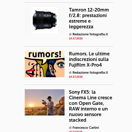
Tamron 12-20mm
f/2.8: prestazioni
estreme e
leggerezza
di
Redazione fotografia.it
24.07.2026
Rumors. Le ultime
indiscrezioni sulla
Fujifilm X-Pro4
di
Redazione fotografia.it
24.07.2026
Sony FX5: la
Cinema Line cresce
con Open Gate,
RAW interno e un
nuovo sensore
stacked
di
Francesco Carlini