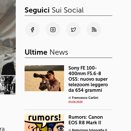
Seguici
Sui Social
Ultime
News
Sony FE 100-
400mm F5.6-8
OSS: nuovo super
telezoom leggero
da 654 grammi
di
Francesco Carlini
05.08.2026
Rumors: Canon
EOS R8 Mark II
ra
di
Redazione fotografia.it