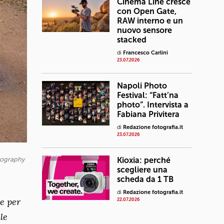
Cinema Line cresce
con Open Gate,
RAW interno e un
nuovo sensore
stacked
di
Francesco Carlini
23.07.2026
Napoli Photo
Festival: “Fatt’na
photo”. Intervista a
Fabiana Privitera
di
Redazione fotografia.it
23.07.2026
tography
Kioxia: perché
scegliere una
scheda da 1 TB
di
Redazione fotografia.it
e per
22.07.2026
le