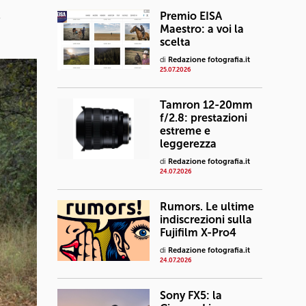
a
Premio EISA
Maestro: a voi la
scelta
di
Redazione fotografia.it
25.07.2026
Tamron 12-20mm
f/2.8: prestazioni
estreme e
leggerezza
di
Redazione fotografia.it
24.07.2026
Rumors. Le ultime
indiscrezioni sulla
Fujifilm X-Pro4
di
Redazione fotografia.it
24.07.2026
Sony FX5: la