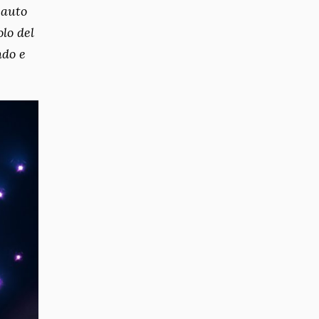
 auto
olo del
ndo e