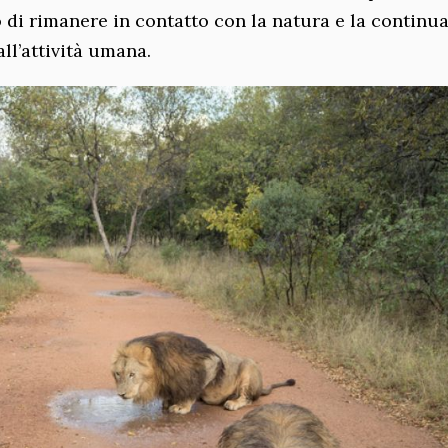
 di rimanere in contatto con la natura e la continu
ll’attività umana.