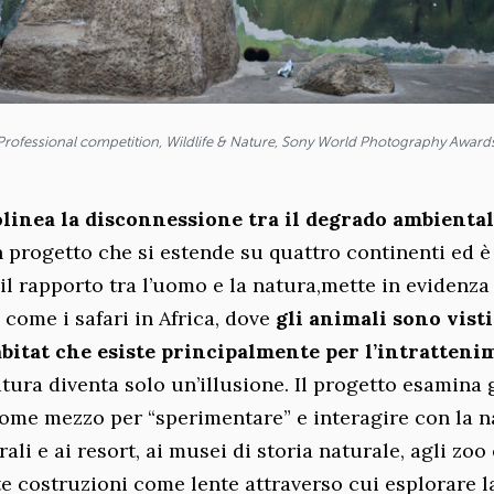
 Professional competition, Wildlife & Nature, Sony World Photography Award
linea la disconnessione tra il degrado ambienta
n progetto che si estende su quattro continenti ed è
 il rapporto tra l’uomo e la natura,mette in evidenza
, come i safari in Africa, dove
gli animali sono vist
abitat che esiste principalmente per l’intratten
tura diventa solo un’illusione. Il progetto esamina g
 come mezzo per “sperimentare” e interagire con la n
rali e ai resort, ai musei di storia naturale, agli zoo 
te costruzioni come lente attraverso cui esplorare l