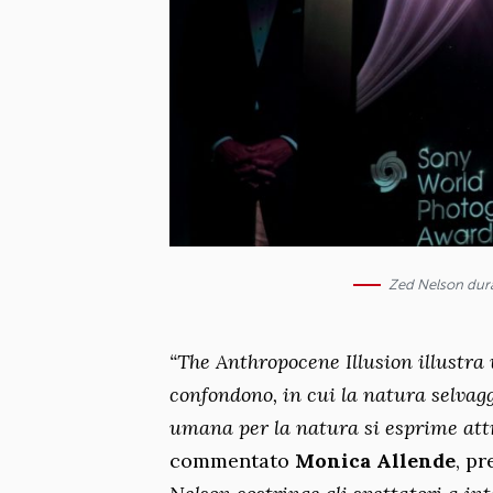
Zed Nelson dura
“The Anthropocene Illusion illustra u
confondono, in cui la natura selvaggi
umana per la natura si esprime attra
commentato
Monica Allende
, p