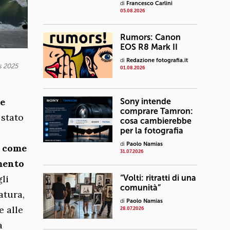
di
Francesco Carlini
05.08.2026
Rumors: Canon
EOS R8 Mark II
di
Redazione fotografia.it
s 2025
01.08.2026
le
Sony intende
comprare Tamron:
 stato
cosa cambierebbe
per la fotografia
di
Paolo Namias
i come
31.07.2026
imento
li
“Volti: ritratti di una
comunità”
atura,
di
Paolo Namias
e alle
28.07.2026
a