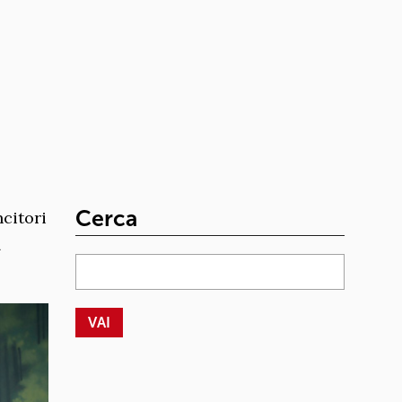
Cerca
citori
d