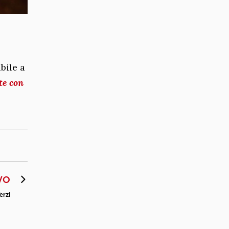
bile a
te con
VO
erzi