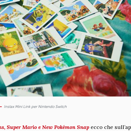
Instax Mini Link per Nintendo Switch
ns, Super Mario e New Pokémon Snap
ecco che sull’a