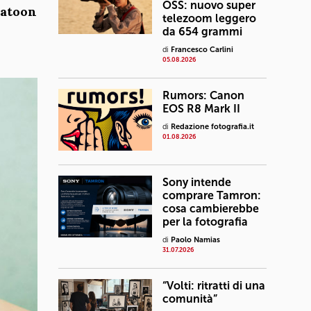
OSS: nuovo super
latoon
telezoom leggero
da 654 grammi
di
Francesco Carlini
05.08.2026
Rumors: Canon
EOS R8 Mark II
di
Redazione fotografia.it
01.08.2026
Sony intende
comprare Tamron:
cosa cambierebbe
per la fotografia
di
Paolo Namias
31.07.2026
“Volti: ritratti di una
comunità”