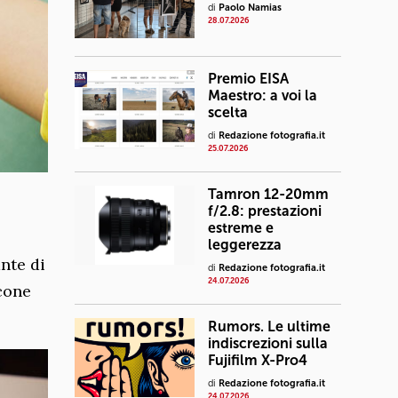
di
Paolo Namias
28.07.2026
Premio EISA
Maestro: a voi la
scelta
di
Redazione fotografia.it
25.07.2026
Tamron 12-20mm
f/2.8: prestazioni
estreme e
leggerezza
nte di
di
Redazione fotografia.it
24.07.2026
cone
Rumors. Le ultime
indiscrezioni sulla
Fujifilm X-Pro4
di
Redazione fotografia.it
24.07.2026