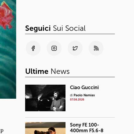
Seguici
Sui Social
Ultime
News
Ciao Guccini
di
Paolo Namias
07.08.2026
Sony FE 100-
pp
400mm F5.6-8