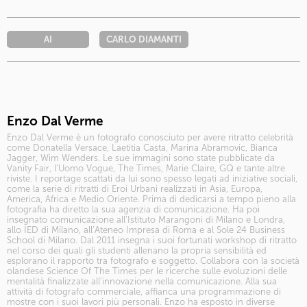
AI
CARLO DIAMANTI
Enzo Dal Verme
Enzo Dal Verme è un fotografo conosciuto per avere ritratto celebrità
come Donatella Versace, Laetitia Casta, Marina Abramovic, Bianca
Jagger, Wim Wenders. Le sue immagini sono state pubblicate da
Vanity Fair, l'Uomo Vogue, The Times, Marie Claire, GQ e tante altre
riviste. I reportage scattati da lui sono spesso legati ad iniziative sociali,
come la serie di ritratti di Eroi Urbani realizzati in Asia, Europa,
America, Africa e Medio Oriente. Prima di dedicarsi a tempo pieno alla
fotografia ha diretto la sua agenzia di comunicazione. Ha poi
insegnato comunicazione all’Istituto Marangoni di Milano e Londra,
allo IED di Milano, all’Ateneo Impresa di Roma e al Sole 24 Business
School di Milano. Dal 2011 insegna i suoi fortunati
workshop di ritratto
nel corso dei quali gli studenti allenano la propria sensibilità ed
esplorano il rapporto tra fotografo e soggetto. Collabora con la società
olandese Science Of The Times per le ricerche sulle evoluzioni delle
mentalità finalizzate all’innovazione nella comunicazione. Alla sua
attività di fotografo commerciale, affianca una programmazione di
mostre con i suoi lavori più personali. Enzo ha esposto in diverse