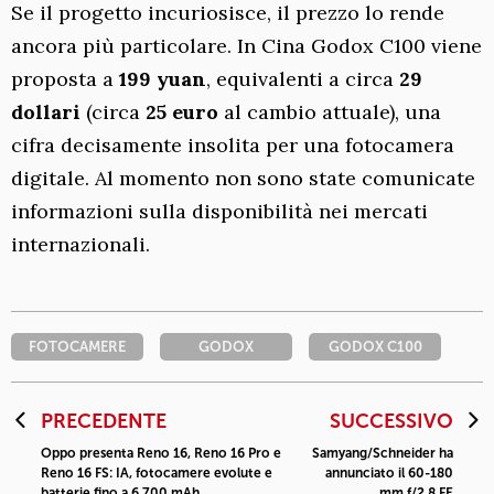
Se il progetto incuriosisce, il prezzo lo rende
ancora più particolare. In Cina Godox C100 viene
proposta a
199 yuan
, equivalenti a circa
29
dollari
(circa
25 euro
al cambio attuale), una
cifra decisamente insolita per una fotocamera
digitale. Al momento non sono state comunicate
informazioni sulla disponibilità nei mercati
internazionali.
FOTOCAMERE
GODOX
GODOX C100
PRECEDENTE
SUCCESSIVO
Oppo presenta Reno 16, Reno 16 Pro e
Samyang/Schneider ha
Reno 16 FS: IA, fotocamere evolute e
annunciato il 60-180
batterie fino a 6.700 mAh
mm f/2.8 FE