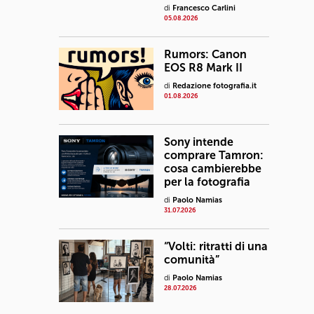
di
Francesco Carlini
05.08.2026
Rumors: Canon
EOS R8 Mark II
di
Redazione fotografia.it
01.08.2026
Sony intende
comprare Tamron:
cosa cambierebbe
per la fotografia
di
Paolo Namias
31.07.2026
“Volti: ritratti di una
comunità”
di
Paolo Namias
28.07.2026