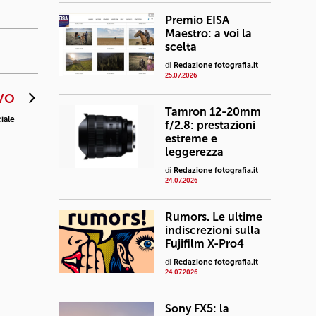
Premio EISA
Maestro: a voi la
scelta
di
Redazione fotografia.it
25.07.2026
VO
Tamron 12-20mm
ciale
f/2.8: prestazioni
estreme e
leggerezza
di
Redazione fotografia.it
24.07.2026
Rumors. Le ultime
indiscrezioni sulla
Fujifilm X-Pro4
di
Redazione fotografia.it
24.07.2026
Sony FX5: la