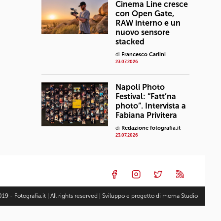
Cinema Line cresce
con Open Gate,
RAW interno e un
nuovo sensore
stacked
di
Francesco Carlini
23.07.2026
Napoli Photo
Festival: “Fatt’na
photo”. Intervista a
Fabiana Privitera
di
Redazione fotografia.it
23.07.2026
19 - Fotografia.it | All rights reserved | Sviluppo e progetto di
moma Studio