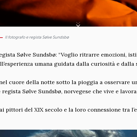
Il fotografo e regista Sølve Sundsbø
egista Sølve Sundsbø: “Voglio ritrarre emozioni, isti
ll’esperienza umana guidata dalla curiosità e dalla 
el cuore della notte sotto la pioggia a osservare u
e regista Sølve Sundsbø, norvegese che vive e lavora
i pittori del XIX secolo e la loro connessione tra l’