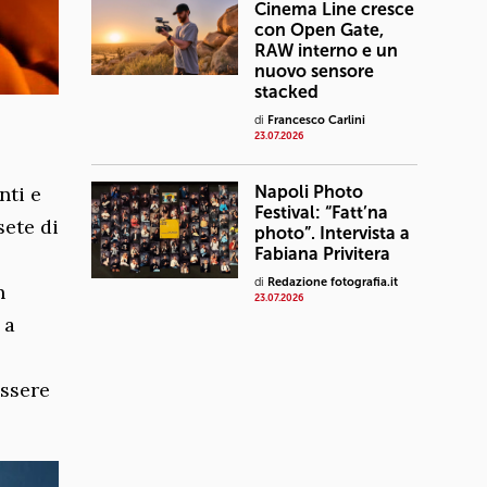
Cinema Line cresce
con Open Gate,
RAW interno e un
nuovo sensore
stacked
di
Francesco Carlini
23.07.2026
nti e
Napoli Photo
Festival: “Fatt’na
sete di
photo”. Intervista a
Fabiana Privitera
di
Redazione fotografia.it
n
23.07.2026
 a
essere