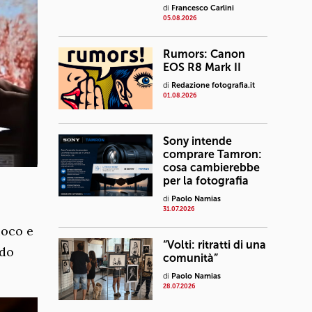
di
Francesco Carlini
05.08.2026
Rumors: Canon
EOS R8 Mark II
di
Redazione fotografia.it
01.08.2026
Sony intende
comprare Tamron:
cosa cambierebbe
per la fotografia
di
Paolo Namias
31.07.2026
uoco e
“Volti: ritratti di una
ndo
comunità”
di
Paolo Namias
28.07.2026