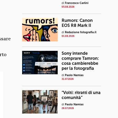
di
Francesco Carlini
05.08.2026
Rumors: Canon
EOS R8 Mark II
di
Redazione fotografia.it
01.08.2026
ssare
Sony intende
rto
comprare Tamron:
cosa cambierebbe
per la fotografia
di
Paolo Namias
31.07.2026
“Volti: ritratti di una
comunità”
di
Paolo Namias
28.07.2026