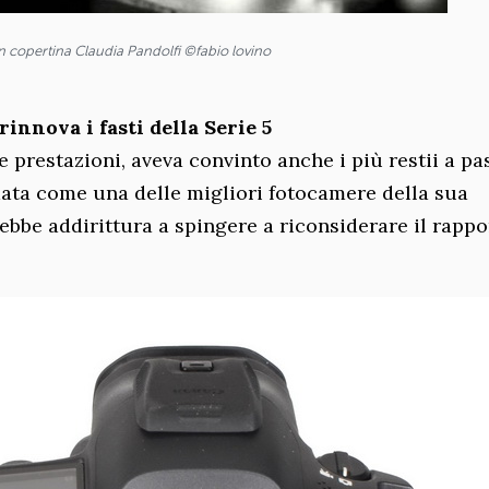
n copertina Claudia Pandolfi ©fabio lovino
innova i fasti della Serie 5
e prestazioni, aveva convinto anche i più restii a pa
rmata come una delle migliori fotocamere della sua
ebbe addirittura a spingere a riconsiderare il rappo