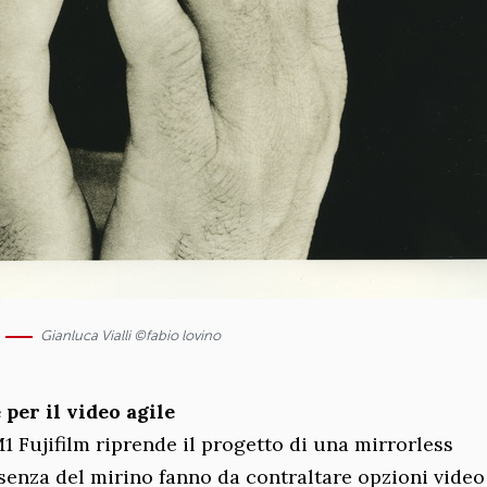
Gianluca Vialli ©fabio lovino
 per il video agile
M1 Fujifilm riprende il progetto di una mirrorless
senza del mirino fanno da contraltare opzioni video