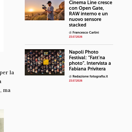
Cinema Line cresce
con Open Gate,
RAW interno e un
nuovo sensore
stacked
di
Francesco Carlini
23.07.2026
Napoli Photo
Festival: “Fatt’na
photo”. Intervista a
Fabiana Privitera
per la
di
Redazione fotografia.it
a
23.07.2026
o, ma