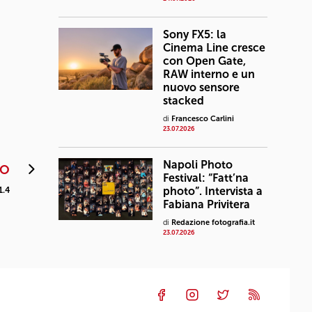
Sony FX5: la
Cinema Line cresce
con Open Gate,
RAW interno e un
nuovo sensore
stacked
di
Francesco Carlini
23.07.2026
Napoli Photo
VO
Festival: “Fatt’na
photo”. Intervista a
1.4
Fabiana Privitera
di
Redazione fotografia.it
23.07.2026