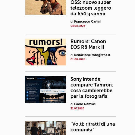
OSS: nuovo super
telezoom leggero
da 654 grammi
di
Francesco Carlini
05.08.2026
Rumors: Canon
EOS R8 Mark II
di
Redazione fotografia.it
01.08.2026
Sony intende
comprare Tamron:
cosa cambierebbe
per la fotografia
di
Paolo Namias
31.07.2026
“Volti: ritratti di una
comunità”