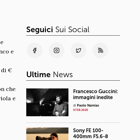
Seguici
Sui Social
le
anco e
 di €
Ultime
News
on che
Francesco Guccini:
immagini inedite
viola e
di
Paolo Namias
07.08.2026
Sony FE 100-
400mm F5.6-8