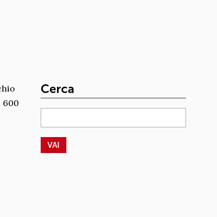
Cerca
chio
d 600