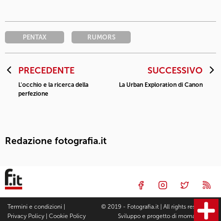
PENTAX
RUMORS
PRECEDENTE
SUCCESSIVO
L'occhio e la ricerca della
La Urban Exploration di Canon
perfezione
Redazione fotografia.it
Termini e condizioni
|
© 2019 - Fotografia.it | All rights reserved |
Privacy Policy
|
Cookie Policy
Sviluppo e progetto di
moma Studio