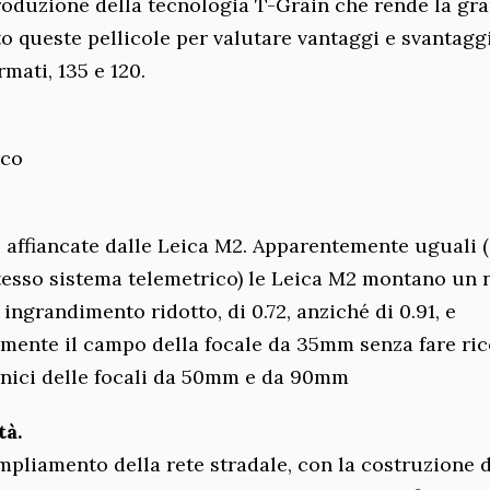
roduzione della tecnologia T-Grain che rende la gr
 queste pellicole per valutare vantaggi e svantaggi
rmati, 135 e 120.
rco
o affiancate dalle Leica M2. Apparentemente uguali 
stesso sistema telemetrico) le Leica M2 montano un
ingrandimento ridotto, di 0.72, anziché di 0.91, e
mente il campo della focale da 35mm senza fare ri
ornici delle focali da 50mm e da 90mm
tà.
’ampliamento della rete stradale, con la costruzione d