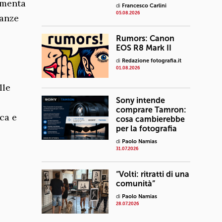
cumenta
di
Francesco Carlini
05.08.2026
ianze
Rumors: Canon
EOS R8 Mark II
di
Redazione fotografia.it
01.08.2026
lle
Sony intende
comprare Tamron:
ica e
cosa cambierebbe
per la fotografia
di
Paolo Namias
31.07.2026
“Volti: ritratti di una
comunità”
di
Paolo Namias
28.07.2026