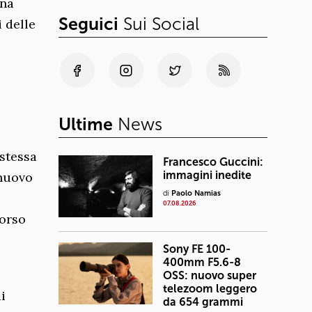
ana
Seguici
Sui Social
 delle
Ultime
News
(stessa
Francesco Guccini:
immagini inedite
 nuovo
di
Paolo Namias
07.08.2026
corso
Sony FE 100-
400mm F5.6-8
OSS: nuovo super
telezoom leggero
i
da 654 grammi