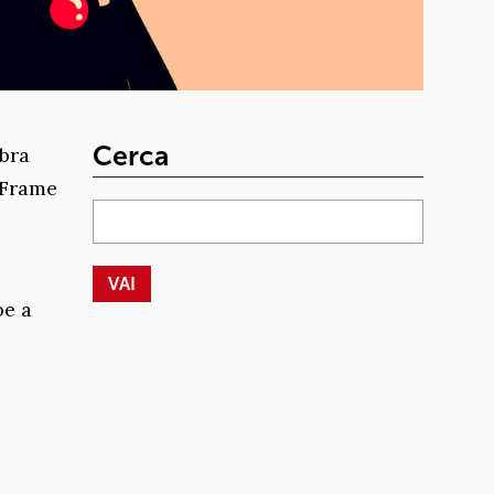
Cerca
mbra
 Frame
be a