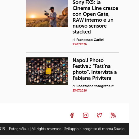
Sony FX5: la
Cinema Line cresce
con Open Gate,
RAW interno e un
nuovo sensore
stacked
di
Francesco Carlini
23.07.2026
Napoli Photo
Festival: “Fatt’na
photo”. Intervista a
Fabiana Privitera
di
Redazione fotografia.it
23.07.2026
19 - Fotografia.it | All rights reserved | Sviluppo e progetto di
moma Studio