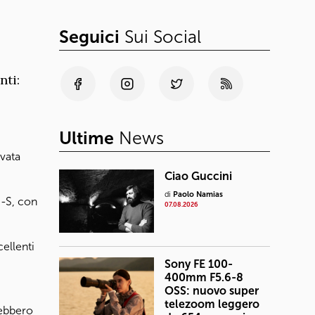
Seguici
Sui Social
nti:
Ultime
News
ivata
Ciao Guccini
di
Paolo Namias
3-S, con
07.08.2026
ellenti
Sony FE 100-
400mm F5.6-8
OSS: nuovo super
telezoom leggero
rebbero