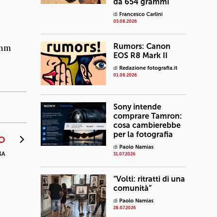
da 654 grammi
di
Francesco Carlini
05.08.2026
Rumors: Canon
0mm
EOS R8 Mark II
di
Redazione fotografia.it
01.08.2026
Sony intende
comprare Tamron:
cosa cambierebbe
per la fotografia
O
di
Paolo Namias
3A
31.07.2026
“Volti: ritratti di una
comunità”
di
Paolo Namias
28.07.2026