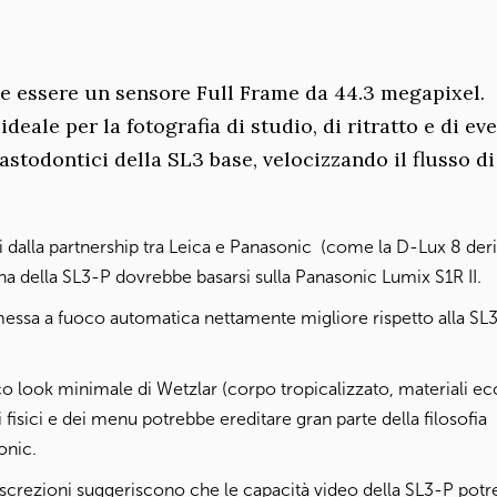
be essere un sensore Full Frame da 44.3 megapixel.
eale per la fotografia di studio, di ritratto e di eve
 mastodontici della SL3 base, velocizzando il flusso di
 dalla partnership tra Leica e Panasonic (come la D-Lux 8 der
erna della SL3-P dovrebbe basarsi sulla Panasonic Lumix S1R II.
 messa a fuoco automatica nettamente migliore rispetto alla SL
co look minimale di Wetzlar (corpo tropicalizzato, materiali ecc
i fisici e dei menu potrebbe ereditare gran parte della filosofia
onic.
discrezioni suggeriscono che le capacità video della SL3-P pot