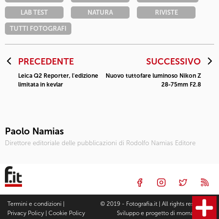
LAB TEST
NATURA
RIVISTE
TUTTI FOTOGRAFI
PRECEDENTE
SUCCESSIVO
Leica Q2 Reporter, l'edizione
Nuovo tuttofare luminoso Nikon Z
limitata in kevlar
28-75mm F2.8
Paolo Namias
Direttore editoriale delle pubblicazioni di Rodolfo Namias Editore
Termini e condizioni
|
© 2019 - Fotografia.it | All rights reserved |
Privacy Policy
|
Cookie Policy
Sviluppo e progetto di
moma Studio