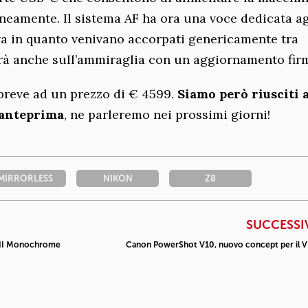
aneamente. Il sistema AF ha ora una voce dedicata ag
va in quanto venivano accorpati genericamente tra
verà anche sull’ammiraglia con un aggiornamento fir
breve ad un prezzo di € 4599.
Siamo però riusciti a
 anteprima
, ne parleremo nei prossimi giorni!
MIRRORLESS
NIKON
Z8
SUCCESSI
 III Monochrome
Canon PowerShot V10, nuovo concept per il V