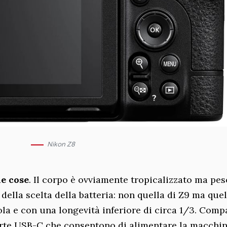
Nikon Z8
le cose
. Il corpo è ovviamente tropicalizzato ma pes
della scelta della batteria: non quella di Z9 ma quel
la e con una longevità inferiore di circa 1/3. Com
rte USB-C che consentono di alimentare la macchin