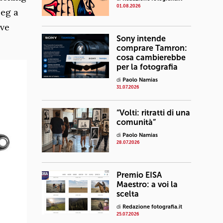
01.08.2026
peg a
ive
Sony intende
comprare Tamron:
cosa cambierebbe
per la fotografia
di
Paolo Namias
31.07.2026
“Volti: ritratti di una
comunità”
di
Paolo Namias
28.07.2026
Premio EISA
Maestro: a voi la
scelta
di
Redazione fotografia.it
25.07.2026