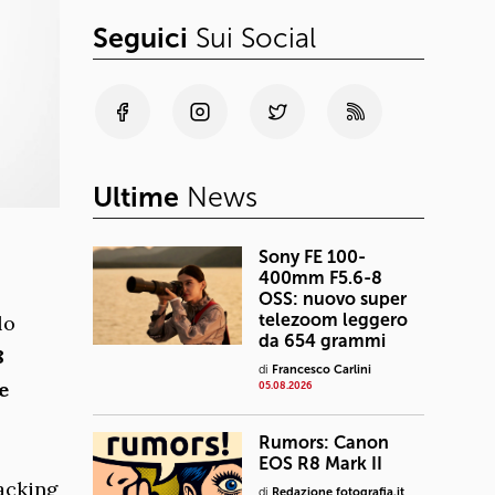
Seguici
Sui Social
Ultime
News
Sony FE 100-
400mm F5.6-8
OSS: nuovo super
telezoom leggero
lo
da 654 grammi
8
di
Francesco Carlini
e
05.08.2026
Rumors: Canon
EOS R8 Mark II
acking
di
Redazione fotografia.it