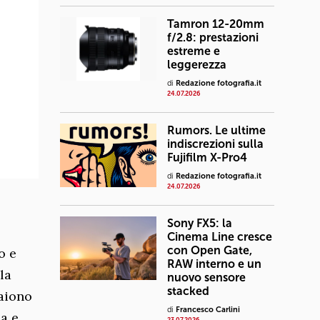
Tamron 12-20mm
f/2.8: prestazioni
estreme e
leggerezza
di
Redazione fotografia.it
24.07.2026
Rumors. Le ultime
indiscrezioni sulla
Fujifilm X-Pro4
di
Redazione fotografia.it
24.07.2026
Sony FX5: la
Cinema Line cresce
con Open Gate,
o e
RAW interno e un
la
nuovo sensore
stacked
paiono
di
Francesco Carlini
a e