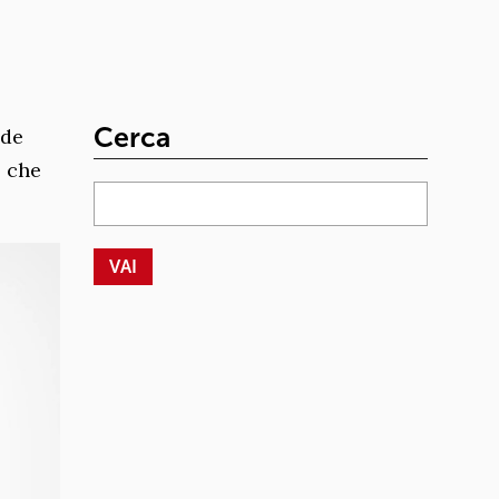
Cerca
ude
o che