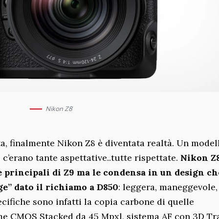
Nikon Z8
, finalmente Nikon Z8 è diventata realtà. Un model
c’erano tante aspettative..tutte rispettate.
Nikon Z
e principali di Z9 ma le condensa in un design ch
e” dato il richiamo a D850
: leggera, maneggevole,
ecifiche sono infatti la copia carbone di quelle
ame CMOS Stacked da 45 Mpxl, sistema AF con 3D Tr