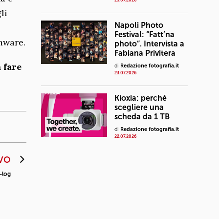
23.07.2026
li
Napoli Photo
Festival: “Fatt’na
mware.
photo”. Intervista a
Fabiana Privitera
 fare
di
Redazione fotografia.it
23.07.2026
Kioxia: perché
scegliere una
scheda da 1 TB
di
Redazione fotografia.it
22.07.2026
VO
-log