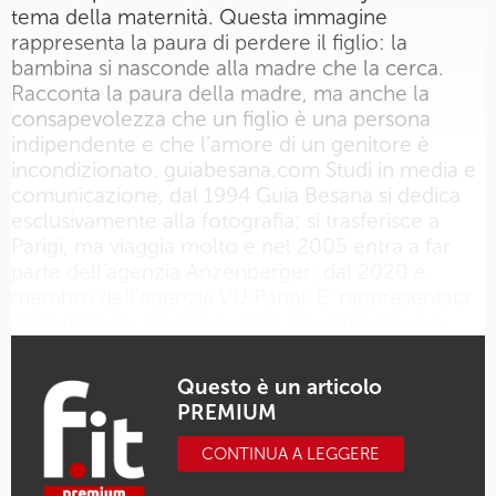
tema della maternità. Questa immagine
rappresenta la paura di perdere il figlio: la
bambina si nasconde alla madre che la cerca.
Racconta la paura della madre, ma anche la
consapevolezza che un figlio è una persona
indipendente e che l’amore di un genitore è
incondizionato. guiabesana.com Studi in media e
comunicazione, dal 1994 Guia Besana si dedica
esclusivamente alla fotografia; si trasferisce a
Parigi, ma viaggia molto e nel 2005 entra a far
parte dell’agenzia Anzenberger; dal 2020 é
membro dell’agenzia VU Parigi. E’ rappresentata
dalla galleria Viosionquest4. Attualmente vive…
Questo è un articolo
PREMIUM
CONTINUA A LEGGERE