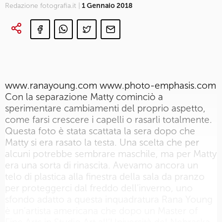
Redazione fotografia.it |
1 Gennaio 2018
www.ranayoung.com www.photo-emphasis.com
Con la separazione Matty cominciò a
sperimentare cambiamenti del proprio aspetto,
come farsi crescere i capelli o rasarli totalmente.
Questa foto è stata scattata la sera dopo che
Matty si era rasato la testa. Una scelta che per
alcuni potrebbe sembrare maschile, ma per Matty
era una sorta di rinascita. Avevamo ancora un
telo di plastica alla finestra della sala da pranzo
per proteggerci dal freddo dell’inverno, uno
sfondo adatto a questa inquadratura Rana Young
è un’artista americana che dopo un Master of