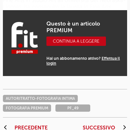
Fine Arts in Studio Art all’Università del Nebraska-
Lincoln, ha conseguito la laurea in Fine Arts…
Questo è un articolo
PREMIUM
CONTINUA A LEGGERE
Hai un abbonamento attivo?
Effettua il
login
AUTORITRATTO-FOTOGRAFIA INTIMA
FOTOGRAFIA PREMIUM
PF_49
PRECEDENTE
SUCCESSIVO