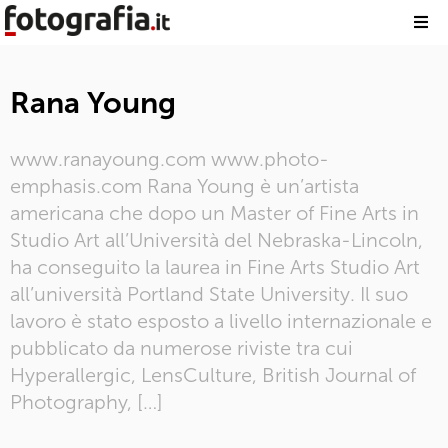
Rana Young
www.ranayoung.com www.photo-
emphasis.com Rana Young è un’artista
americana che dopo un Master of Fine Arts in
Studio Art all’Università del Nebraska-Lincoln,
ha conseguito la laurea in Fine Arts Studio Art
all’università Portland State University. Il suo
lavoro è stato esposto a livello internazionale e
pubblicato da numerose riviste tra cui
Hyperallergic, LensCulture, British Journal of
Photography, […]