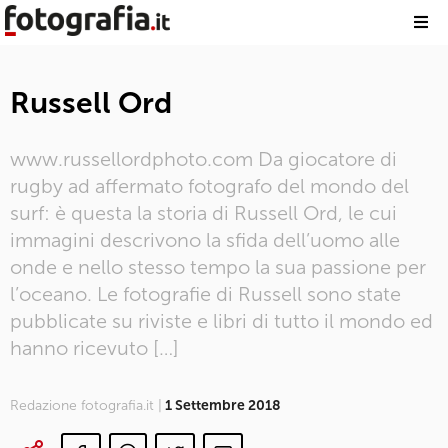
Russell Ord
www.russellordphoto.com Da giocatore di
rugby ad affermato fotografo del mondo del
surf: è questa la storia di Russell Ord, le cui
immagini descrivono la sfida dell’uomo alle
onde e nello stesso tempo la sua passione per
l’oceano. Le fotografie di Russell sono state
pubblicate su riviste e libri di tutto il mondo ed
hanno ricevuto […]
Redazione fotografia.it |
1 Settembre 2018