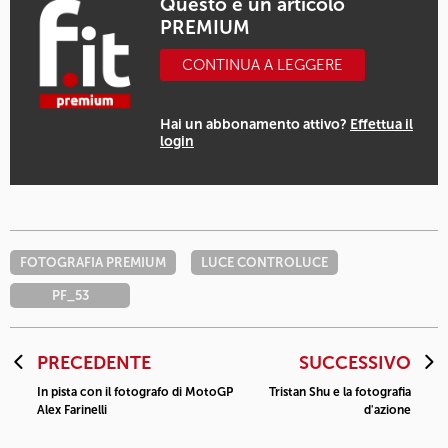
Questo è un articolo
PREMIUM
CONTINUA A LEGGERE
Hai un abbonamento attivo?
Effettua il
login
FOTOGRAFIA PREMIUM
LUCE CONTROLUCE
PF_53
PRECEDENTE
SUCCESSIVO
In pista con il fotografo di MotoGP
Tristan Shu e la fotografia
Alex Farinelli
d'azione