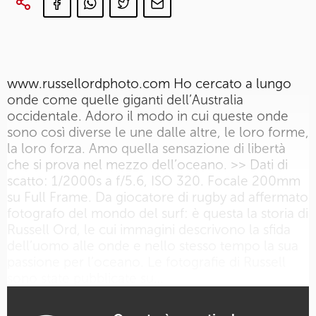
www.russellordphoto.com Ho cercato a lungo
onde come quelle giganti dell’Australia
occidentale. Adoro il modo in cui queste onde
sono così diverse le une dalle altre, le loro forme,
la loro forza. Amo quella sensazione di libertà
che si prova nel mezzo dell’oceano. >> Dati di
scatto: 1/2000s a f/5.6, ISO 320. Focale 200mm
su Full Frame. Da giocatore di rugby ad affermato
fotografo del mondo del surf: è questa la storia di
Russell Ord, le cui immagini descrivono la sfida
dell’uomo alle onde e nello stesso tempo la sua
passione per l’oceano. Le fotografie di Russell
sono state pubblicate su…