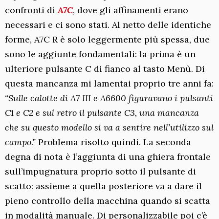
confronti di
A7C
, dove gli affinamenti erano
necessari e ci sono stati. Al netto delle identiche
forme, A7C R è solo leggermente più spessa, due
sono le aggiunte fondamentali: la prima è un
ulteriore pulsante C di fianco al tasto Menù. Di
questa mancanza mi lamentai proprio tre anni fa:
“Sulle calotte di A7 III e A6600 figuravano i pulsanti
C1 e C2 e sul retro il pulsante C3, una mancanza
che su questo modello si va a sentire nell’utilizzo sul
campo.”
Problema risolto quindi. La seconda
degna di nota è l’aggiunta di una ghiera frontale
sull’impugnatura proprio sotto il pulsante di
scatto: assieme a quella posteriore va a dare il
pieno controllo della macchina quando si scatta
in modalità manuale. Di personalizzabile poi c’è