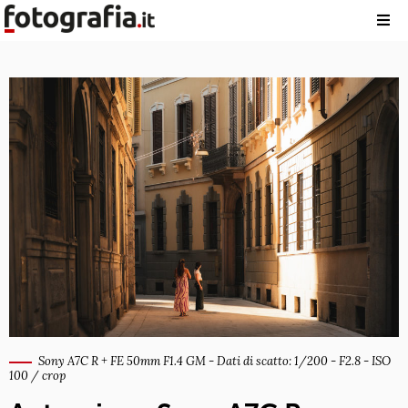
Sony A7C R + FE 50mm F1.4 GM - Dati di scatto: 1/200 - F2.8 - ISO
100 / crop