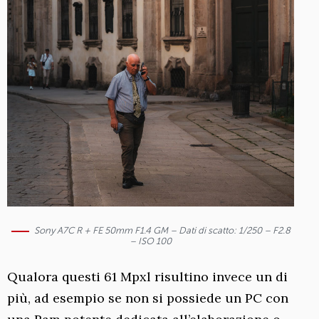
Sony A7C R + FE 50mm F1.4 GM – Dati di scatto: 1/250 – F2.8
– ISO 100
Qualora questi 61 Mpxl risultino invece un di
più, ad esempio se non si possiede un PC con