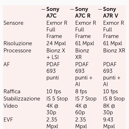
—
Sony
—
Sony
—
Sony
A7C
A7C R
A7R V
Sensore
Exmor R
Exmor R
Exmor R
Full
Full
Full
Frame
Frame
Frame
Risoluzione
24 Mpxl
61 Mpxl
61 Mpxl
Processore
Bionz X
Bionz
Bionz XR
+ LSI
XR
AF
PDAF
PDAF
PDAF
693
693
693
punti
punti +
punti +
AI
AI
Raffica
10 fps
8 fps
10 fps
Stabilizzazione
IS 5 Stop
IS 7 Stop
IS 8 Stop
Video
4K @
4K @
8K @
30p
60p
30p
EVF
2.35
2.35
9.43
Mpxl
Mpxl
Mpxl