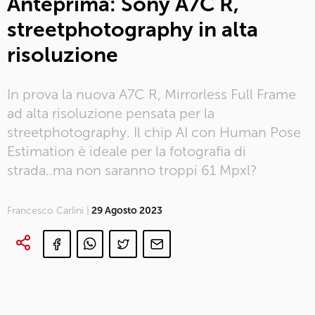
Anteprima: Sony A7C R,
streetphotography in alta
risoluzione
In prova la nuova A7C R, Mirrorless Full Frame
ad alta risoluzione pensata per la
streetphotography. Il chip AI con Human Pose
Estimation è ideale per la fotografia di
strada..ma non saranno troppi 61 Mpxl?
Francesco Carlini |
29 Agosto 2023