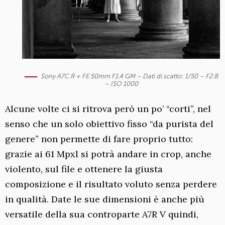
Sony A7C R + FE 50mm F1.4 GM – Dati di scatto: 1/50 – F2.8
– ISO 1000
Alcune volte ci si ritrova però un po’ “corti”, nel
senso che un solo obiettivo fisso “da purista del
genere” non permette di fare proprio tutto:
grazie ai 61 Mpxl si potrà andare in crop, anche
violento, sul file e ottenere la giusta
composizione e il risultato voluto senza perdere
in qualità. Date le sue dimensioni è anche più
versatile della sua controparte A7R V quindi,