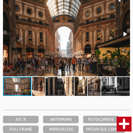
A7C R
ANTEPRIMA
FOTOCAMERE
FULL FRAME
MIRRORLESS
PROVA SUL CAMPO