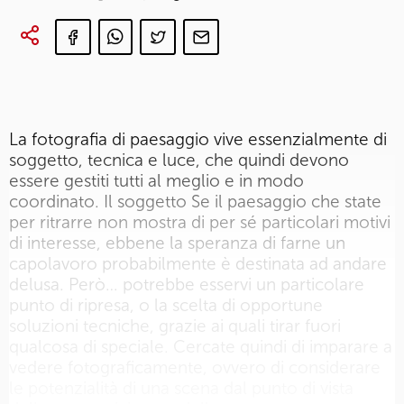
La fotografia di paesaggio vive essenzialmente di
soggetto, tecnica e luce, che quindi devono
essere gestiti tutti al meglio e in modo
coordinato. Il soggetto Se il paesaggio che state
per ritrarre non mostra di per sé particolari motivi
di interesse, ebbene la speranza di farne un
capolavoro probabilmente è destinata ad andare
delusa. Però… potrebbe esservi un particolare
punto di ripresa, o la scelta di opportune
soluzioni tecniche, grazie ai quali tirar fuori
qualcosa di speciale. Cercate quindi di imparare a
vedere fotograficamente, ovvero di considerare
le potenzialità di una scena dal punto di vista