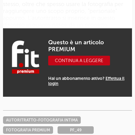
stesso, oltre che spesso usare la fotografia per
raggiungere uno scopo proprio, “personale”
appunto. L’autoritratto si inserisce in questo
discorso in quanto nasce da un progetto…
Questo è un articolo
PREMIUM
CONTINUA A LEGGERE
Hai un abbonamento attivo?
Effettua il
login
AUTORITRATTO-FOTOGRAFIA INTIMA
FOTOGRAFIA PREMIUM
PF_49