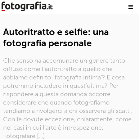
Autoritratto e selfie: una
fotografia personale
Che senso ha accomunare un genere tanto
diffuso come l’autoritratto a quello che
abbiamo definito “fotografia intima’? E cosa
potremmo includere in quest’ultima? Per
rispondere a questa domanda occorre
considerare che quando fotografiamo
tendiamo a rivolgerci a chi osserverà gli scatti.
Con le dovute eccezione, chiaramente, come
nei casi in cui l’arte è introspezione.
Fotografare […]