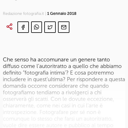
Redazione fotografia.it |
1 Gennaio 2018
Che senso ha accomunare un genere tanto
diffuso come l’autoritratto a quello che abbiamo
definito “fotografia intima’? E cosa potremmo
includere in quest’ultima? Per rispondere a questa
domanda occorre considerare che quando
fotografiamo tendiamo a rivolgerci a chi
osserverà gli scatti. Con le dovute eccezione,
chiaramente, come nei casi in cui l’arte è
introspezione. Fotografare per sé non è
comunque lo stesso che farsi un autoritratto,
vuole dire essere autore e pubblico al tempo