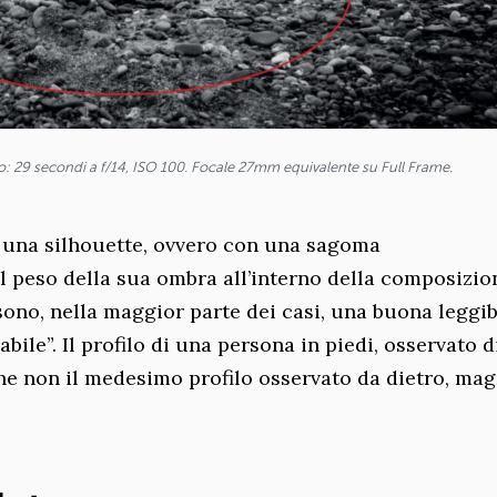
tto: 29 secondi a f/14, ISO 100. Focale 27mm equivalente su Full Frame.
 una silhouette, ovvero con una sagoma
l peso della sua ombra all’interno della composizio
sono, nella maggior parte dei casi, una buona leggib
bile”. Il profilo di una persona in piedi, osservato di
he non il medesimo profilo osservato da dietro, mag