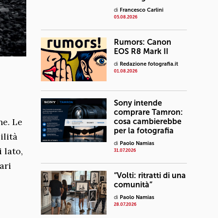
di
Francesco Carlini
05.08.2026
Rumors: Canon
EOS R8 Mark II
di
Redazione fotografia.it
01.08.2026
Sony intende
comprare Tamron:
ne. Le
cosa cambierebbe
per la fotografia
ilità
di
Paolo Namias
 lato,
31.07.2026
ari
“Volti: ritratti di una
comunità”
di
Paolo Namias
28.07.2026