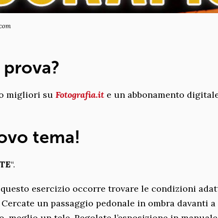
.com
a prova?
to migliori su
Fotografia.it
e un abbonamento digitale
ovo tema!
TTE
“.
r questo esercizio occorre trovare le condizioni adat
. Cercate un passaggio pedonale in ombra davanti a
vo, meglio un tele. Regolate l’esposizione in manuale