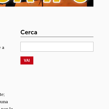
Cerca
 a
te;
 una
 per la