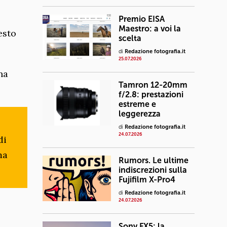
Premio EISA
Maestro: a voi la
esto
scelta
di
Redazione fotografia.it
25.07.2026
na
Tamron 12-20mm
f/2.8: prestazioni
estreme e
leggerezza
di
Redazione fotografia.it
24.07.2026
di
ma
Rumors. Le ultime
indiscrezioni sulla
Fujifilm X-Pro4
di
Redazione fotografia.it
24.07.2026
Sony FX5: la