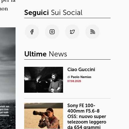
 non
Seguici
Sui Social
Ultime
News
Ciao Guccini
di
Paolo Namias
07.08.2026
Sony FE 100-
400mm F5.6-8
OSS: nuovo super
telezoom leggero
da 654 grammi