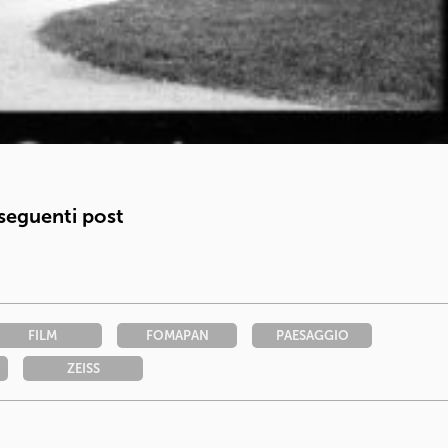
 seguenti post
FILM
FOMAPAN
PAESAGGIO
ZEISS