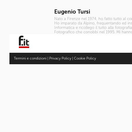
Eugenio Tursi
Nato a Firenze nel 1974, ho fatto tutto al c
Ho imparato da Alpino, frequentando ed inse
Informatica e ricollego il tutto alla fotograf
Fotografico che conobbi nel 1995. Mi hann
Termini e condizioni
|
Privacy Policy
|
Cookie Policy
Fotocamere
Articoli
Ultimi articoli
Gallery
Obiettivi