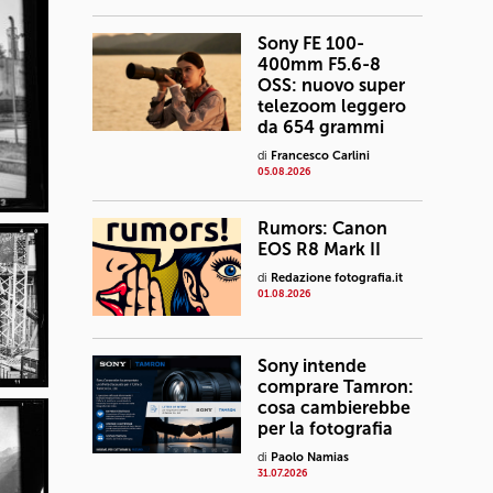
Sony FE 100-
400mm F5.6-8
OSS: nuovo super
telezoom leggero
da 654 grammi
di
Francesco Carlini
05.08.2026
Rumors: Canon
EOS R8 Mark II
di
Redazione fotografia.it
01.08.2026
Sony intende
comprare Tamron:
cosa cambierebbe
per la fotografia
di
Paolo Namias
31.07.2026