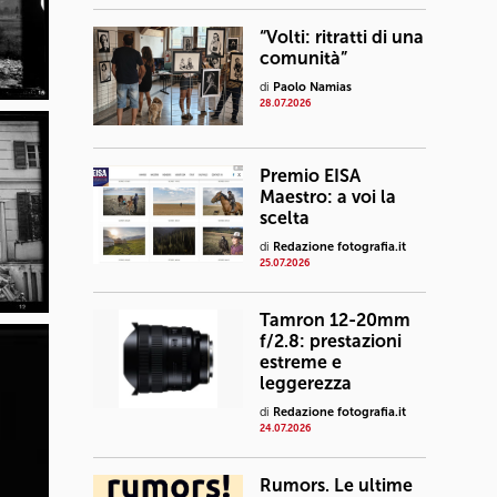
“Volti: ritratti di una
comunità”
di
Paolo Namias
28.07.2026
Premio EISA
Maestro: a voi la
scelta
di
Redazione fotografia.it
25.07.2026
Tamron 12-20mm
f/2.8: prestazioni
estreme e
leggerezza
di
Redazione fotografia.it
24.07.2026
Rumors. Le ultime