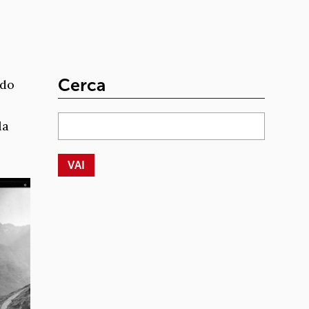
Cerca
ndo
la