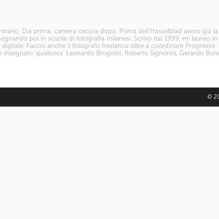
ontrario. Dia prima, camera oscura dopo. Prima dell'Hasselblad avevo già la 
gnando poi in scuole di fotografia milanesi. Scrivo dal 1999, mi laureo in
ia digitale. Faccio anche il fotografo freelance oltre a coordinare Progresso
o insegnato 'qualcosa’ Leonardo Brogioni, Roberto Signorini, Gerardo Bo
© 20