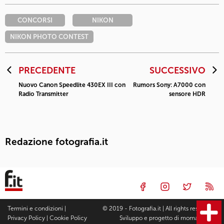
CONCORSI
NIKON
NIKON PHOTO CONTEST
PRECEDENTE
SUCCESSIVO
Nuovo Canon Speedlite 430EX III con
Rumors Sony: A7000 con
Radio Transmitter
sensore HDR
Redazione fotografia.it
Termini e condizioni
|
© 2019 - Fotografia.it | All rights reserved |
Privacy Policy
|
Cookie Policy
Sviluppo e progetto di
moma Studio