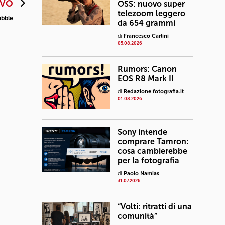
IVO
OSS: nuovo super
telezoom leggero
ubble
da 654 grammi
di
Francesco Carlini
05.08.2026
Rumors: Canon
EOS R8 Mark II
di
Redazione fotografia.it
01.08.2026
Sony intende
comprare Tamron:
cosa cambierebbe
per la fotografia
di
Paolo Namias
31.07.2026
“Volti: ritratti di una
comunità”