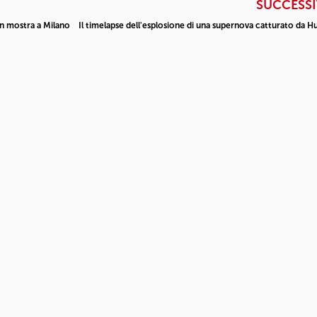
SUCCESS
in mostra a Milano
Il timelapse dell'esplosione di una supernova catturato da H