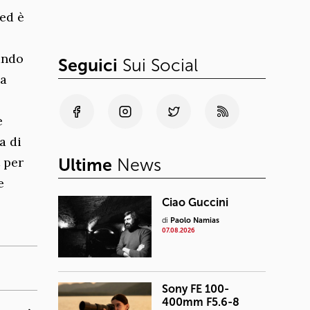
 ed è
ando
Seguici
Sui Social
 a
e
a di
 per
Ultime
News
e
Ciao Guccini
di
Paolo Namias
07.08.2026
Sony FE 100-
400mm F5.6-8