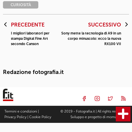
CURIOSITÀ
PRECEDENTE
SUCCESSIVO
I migliori laboratori per
Sony mette la tecnologia di A9 in un
stampa Digital Fine Art
corpo minuscolo: ecco la nuova
secondo Canson
RX100 VII
Redazione fotografia.it
Termini e condizioni
|
© 2019 - Fotografia.it | All rights reserved |
Privacy Policy
|
Cookie Policy
Sviluppo e progetto di
moma Studio
Fotocamere