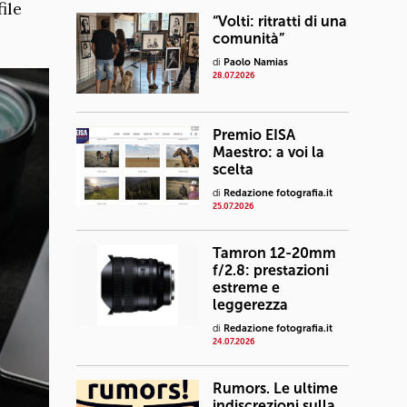
ile
“Volti: ritratti di una
comunità”
di
Paolo Namias
28.07.2026
Premio EISA
Maestro: a voi la
scelta
di
Redazione fotografia.it
25.07.2026
Tamron 12-20mm
f/2.8: prestazioni
estreme e
leggerezza
di
Redazione fotografia.it
24.07.2026
Rumors. Le ultime
indiscrezioni sulla