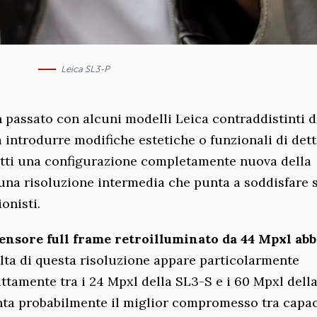
Leica SL3-P
n passato con alcuni modelli Leica contraddistinti d
 a introdurre modifiche estetiche o funzionali di dett
atti una configurazione completamente nuova della
 una risoluzione intermedia che punta a soddisfare s
onisti.
sensore full frame retroilluminato da 44 Mpxl ab
elta di questa risoluzione appare particolarmente
ttamente tra i 24 Mpxl della SL3-S e i 60 Mpxl della
nta probabilmente il miglior compromesso tra capac