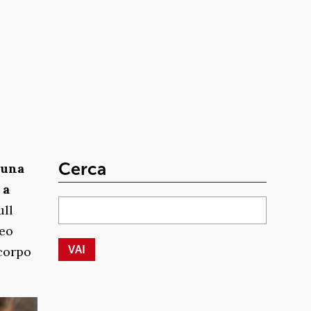
Cerca
 una
 a
ull
deo
 corpo