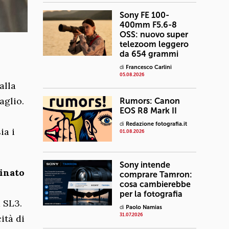
Sony FE 100-
400mm F5.6-8
OSS: nuovo super
telezoom leggero
da 654 grammi
di
Francesco Carlini
05.08.2026
alla
aglio.
Rumors: Canon
EOS R8 Mark II
di
Redazione fotografia.it
ia i
01.08.2026
Sony intende
binato
comprare Tamron:
cosa cambierebbe
per la fotografia
 SL3.
di
Paolo Namias
31.07.2026
ità di