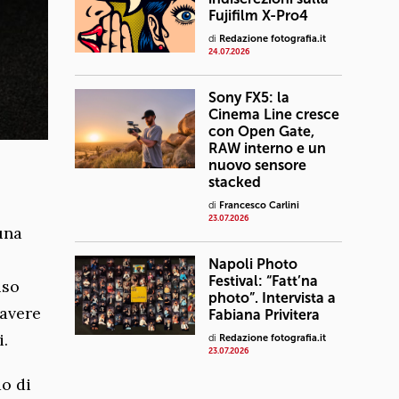
Fujifilm X-Pro4
di
Redazione fotografia.it
24.07.2026
Sony FX5: la
Cinema Line cresce
con Open Gate,
RAW interno e un
nuovo sensore
stacked
di
Francesco Carlini
23.07.2026
una
Napoli Photo
Festival: “Fatt’na
iso
photo”. Intervista a
 avere
Fabiana Privitera
i.
di
Redazione fotografia.it
23.07.2026
o di