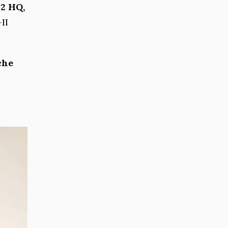
22 HQ,
II
che