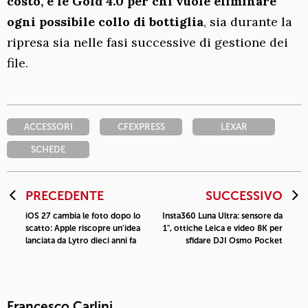
costo, e le Gold 4.0 per chi vuole eliminare
ogni possibile collo di bottiglia
, sia durante la
ripresa sia nelle fasi successive di gestione dei
file.
ACCESSORI
CFEXPRESS
LEXAR
SCHEDE
PRECEDENTE
SUCCESSIVO
iOS 27 cambia le foto dopo lo
Insta360 Luna Ultra: sensore da
scatto: Apple riscopre un'idea
1", ottiche Leica e video 8K per
lanciata da Lytro dieci anni fa
sfidare DJI Osmo Pocket
Francesco Carlini