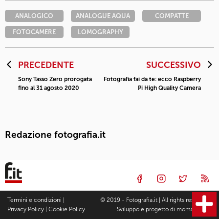
ANALOGICO
ANALOGUE AQUA
COMPATTE
FOTOCAMERE
LOMOGRAPHY
PRECEDENTE
SUCCESSIVO
Sony Tasso Zero prorogata
Fotografia fai da te: ecco Raspberry
fino al 31 agosto 2020
Pi High Quality Camera
Redazione fotografia.it
Termini e condizioni
|
© 2019 - Fotografia.it | All rights reserved |
Privacy Policy
|
Cookie Policy
Sviluppo e progetto di
moma Studio