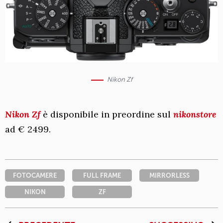
Nikon Zf
Nikon Zf
è disponibile in preordine sul
nikonstore
ad € 2499.
FOTOCAMERE
FULL FRAME
MIRRORLESS
NIKON
ZF