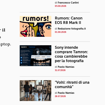
di
Francesco Carlini
05.08.2026
Rumors: Canon
EOS R8 Mark II
 il
di
Redazione fotografia.it
01.08.2026
o
aptop.
Sony intende
comprare Tamron:
cosa cambierebbe
per la fotografia
di
Paolo Namias
31.07.2026
“Volti: ritratti di una
comunità”
di
Paolo Namias
28.07.2026