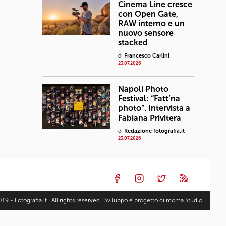
Cinema Line cresce
con Open Gate,
RAW interno e un
nuovo sensore
stacked
di
Francesco Carlini
23.07.2026
Napoli Photo
Festival: “Fatt’na
photo”. Intervista a
Fabiana Privitera
di
Redazione fotografia.it
23.07.2026
19 - Fotografia.it | All rights reserved | Sviluppo e progetto di
moma Studio