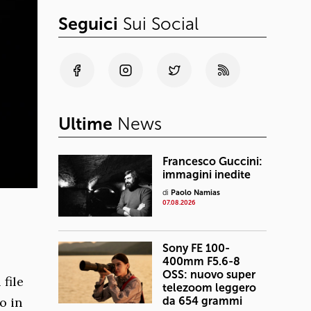
Seguici
Sui Social
Ultime
News
Francesco Guccini:
immagini inedite
di
Paolo Namias
07.08.2026
Sony FE 100-
400mm F5.6-8
OSS: nuovo super
file
telezoom leggero
o in
da 654 grammi