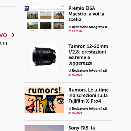
Premio EISA
Maestro: a voi la
scelta
di
Redazione fotografia.it
25.07.2026
IVO
B 3.1
Tamron 12-20mm
f/2.8: prestazioni
estreme e
leggerezza
di
Redazione fotografia.it
24.07.2026
Rumors. Le ultime
indiscrezioni sulla
Fujifilm X-Pro4
di
Redazione fotografia.it
24.07.2026
Sony FX5: la