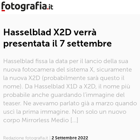
Hasselblad X2D verrà
presentata il 7 settembre
Hasselblad fissa la data per il lancio della sua
nuova fotocamera del sistema X, sicuramente
la nuova X2D (probabilmente sarà questo il
nome). Da Hasselblad X1D a X2D, il nome più
probabile anche guardando l’immagine del
teaser. Ne avevamo parlato già a marzo quando
uscì la prima immagine. Non solo un nuovo
corpo Mirrorless Medio […]
Redazione fotografia.it |
2 Settembre 2022