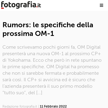
Rumors: le specifiche della
prossima OM-1
Come scrivevamo pochi giorni fa, OM Digital
presenterà una nuova OM-1 al prossimo CP+
di Yokohama. Ecco che però in rete spuntano
le prime specifiche. OM Digital ha promesso
che non si sarebbe fermata e probabilmente
sarà così. Il CP+ si avvicina ed è sicuro che
l’azienda presenterà il suo primo modello
“tutto suo”, del […]
Redazione fotografia.it |
11 Febbraio 2022