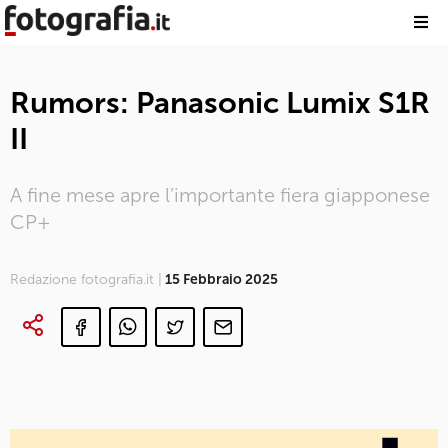
Rumors: Panasonic Lumix S1R
II
A fine mese apre l’importante fiera giapponese
CP+
Redazione fotografia.it |
15 Febbraio 2025