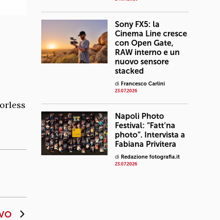
Sony FX5: la
Cinema Line cresce
con Open Gate,
RAW interno e un
nuovo sensore
stacked
di
Francesco Carlini
23.07.2026
rorless
Napoli Photo
Festival: “Fatt’na
photo”. Intervista a
Fabiana Privitera
di
Redazione fotografia.it
23.07.2026
IVO