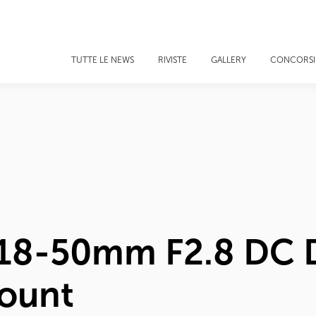
TUTTE LE NEWS
RIVISTE
GALLERY
CONCORSI
 18-50mm F2.8 DC D
ount