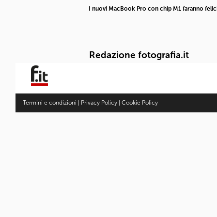
I nuovi MacBook Pro con chip M1 faranno felici 
Redazione fotografia.it
Termini e condizioni
|
Privacy Policy
|
Cookie Policy
Fotocamere
Articoli
Ultimi articoli
Gallery
Obiettivi