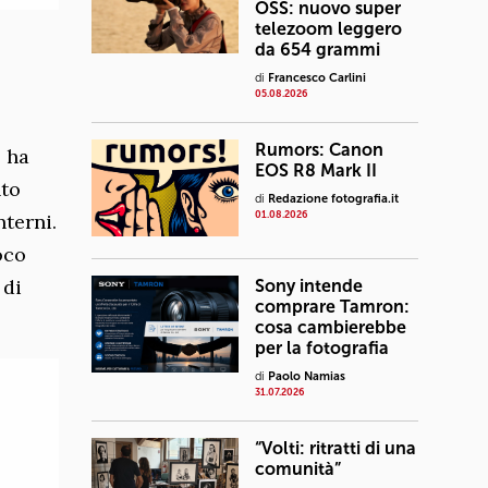
OSS: nuovo super
telezoom leggero
da 654 grammi
di
Francesco Carlini
05.08.2026
Rumors: Canon
; ha
EOS R8 Mark II
nto
di
Redazione fotografia.it
nterni.
01.08.2026
oco
 di
Sony intende
comprare Tamron:
cosa cambierebbe
per la fotografia
di
Paolo Namias
31.07.2026
“Volti: ritratti di una
comunità”