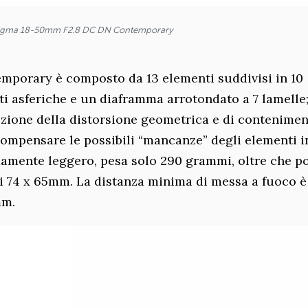
igma 18-50mm F2.8 DC DN Contemporary
porary è composto da 13 elementi suddivisi in 10
ti asferiche e un diaframma arrotondato a 7 lamelle
ezione della distorsione geometrica e di contenime
compensare le possibili “mancanze” degli elementi i
remamente leggero, pesa solo 290 grammi, oltre che p
i 74 x 65mm. La distanza minima di messa a fuoco è
mm.