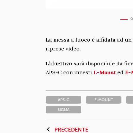
S
La messa a fuoco è affidata ad un
riprese video.
L’obiettivo sarà disponibile da fi
APS-C con innesti
L-Mount
ed
E-
APS-C
E-MOUNT
SIGMA
PRECEDENTE