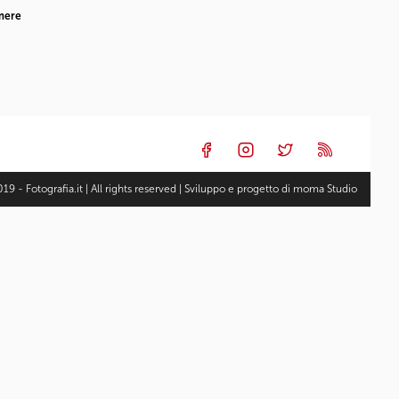
amere
19 - Fotografia.it | All rights reserved | Sviluppo e progetto di
moma Studio