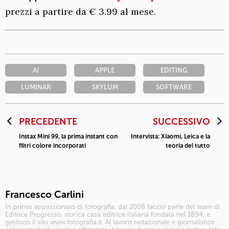
prezzi a partire da € 3.99 al mese.
AI
APPLE
EDITING
LUMINAR
SKYLUM
SOFTWARE
PRECEDENTE
SUCCESSIVO
Instax Mini 99, la prima instant con
Intervista: Xiaomi, Leica e la
filtri colore incorporati
teoria del tutto
Francesco Carlini
In primis appassionato di fotografia, dal 2008 faccio parte del team di
Editrice Progresso, storica casa editrice italiana fondata nel 1894, e
gestisco il sito www.fotografia.it. Al lavoro redazionale e giornalistico