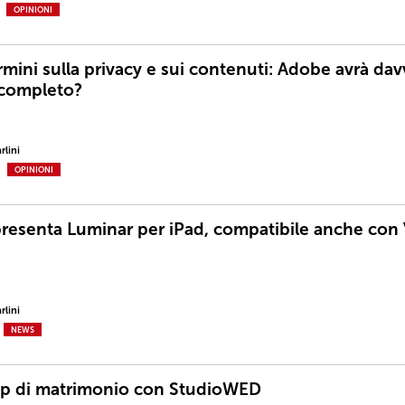
OPINIONI
rmini sulla privacy e sui contenuti: Adobe avrà da
 completo?
rlini
OPINIONI
resenta Luminar per iPad, compatibile anche con 
rlini
NEWS
p di matrimonio con StudioWED