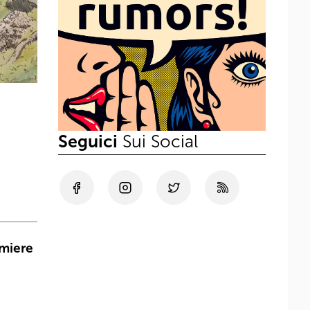
Seguici
Sui Social
miere