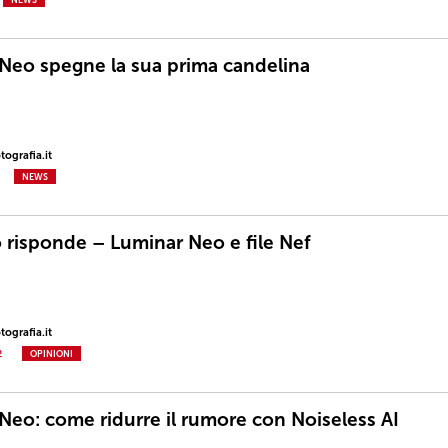
Neo spegne la sua prima candelina
ografia.it
NEWS
o risponde – Luminar Neo e file Nef
ografia.it
2
OPINIONI
Neo: come ridurre il rumore con Noiseless AI