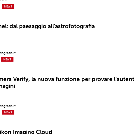
rlini
NEWS
el: dal paesaggio all’astrofotografia
ografia.it
NEWS
era Verify, la nuova funzione per provare l’autent
magini
ografia.it
NEWS
ikon Imaging Cloud