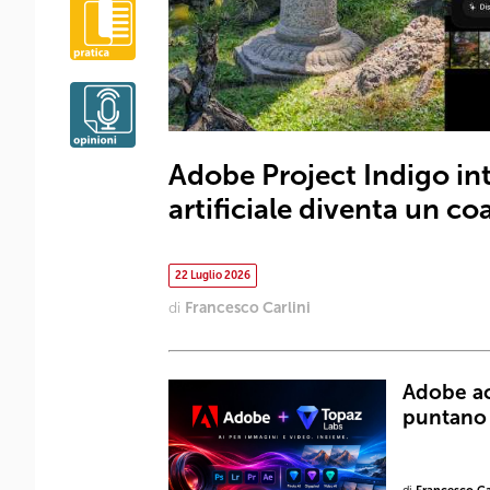
Adobe Project Indigo int
artificiale diventa un c
22 Luglio 2026
di
Francesco Carlini
Adobe ac
puntano 