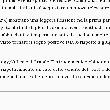
 grandi eventi sportivi dell’estate, Campionati euro
to molti italiani ad acquistare un nuovo televisore.
,2%) mostrano una leggera flessione nella prima par
gato ai ritmi stagionali, sembra aver risentito di un
i abbondanti e temperature sotto la media in molte
 visto tornare il segno positivo (+1,8% rispetto a gi
ology/Office e il Grande Elettrodomestico chiudono 
rispettivamente un calo delle vendite del -8,7% e de
emmeno il mese di giugno ha invertito questa tenden