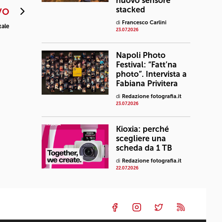
nuovo sensore
stacked
VO
di
Francesco Carlini
tale
23.07.2026
Napoli Photo
Festival: “Fatt’na
photo”. Intervista a
Fabiana Privitera
di
Redazione fotografia.it
23.07.2026
Kioxia: perché
scegliere una
scheda da 1 TB
di
Redazione fotografia.it
22.07.2026