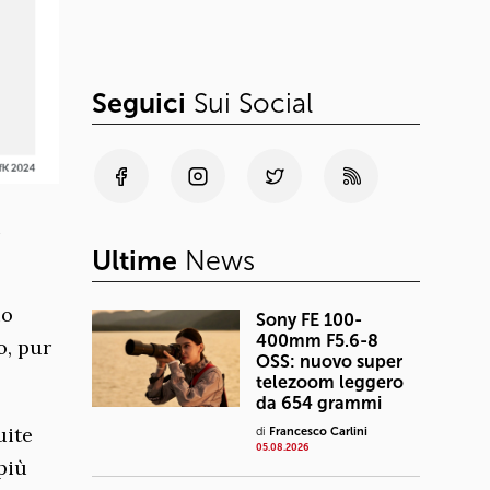
Seguici
Sui Social
i
Ultime
News
io
Sony FE 100-
400mm F5.6-8
o, pur
OSS: nuovo super
telezoom leggero
da 654 grammi
uite
di
Francesco Carlini
05.08.2026
più