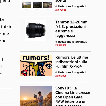
pei di
scelta
di
Redazione fotografia.it
25.07.2026
te
Tamron 12-20mm
 inizio
f/2.8: prestazioni
estreme e
 zone
leggerezza
ugno
di
Redazione fotografia.it
24.07.2026
Rumors. Le ultime
il
indiscrezioni sulla
l
Fujifilm X-Pro4
za.
di
Redazione fotografia.it
24.07.2026
Sony FX5: la
Cinema Line cresce
con Open Gate,
RAW interno e un