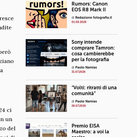
Rumors: Canon
EOS R8 Mark II
cresce
di
Redazione fotografia.it
01.08.2026
ndite
Sony intende
comprare Tamron:
 però
cosa cambierebbe
per la fotografia
nziano
di
Paolo Namias
la
31.07.2026
“Volti: ritratti di una
comunità”
di
Paolo Namias
28.07.2026
24 ci
on un
Premio EISA
zo del
Maestro: a voi la