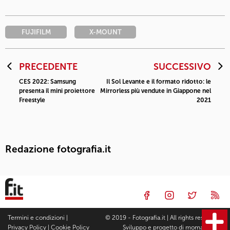
FUJIFILM
X-MOUNT
PRECEDENTE
SUCCESSIVO
CES 2022: Samsung
Il Sol Levante e il formato ridotto: le
presenta il mini proiettore
Mirrorless più vendute in Giappone nel
Freestyle
2021
Redazione fotografia.it
Termini e condizioni
|
© 2019 - Fotografia.it | All rights reserved |
Privacy Policy
|
Cookie Policy
Sviluppo e progetto di
moma Studio