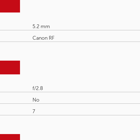
5.2 mm
Canon RF
f/2.8
No
7