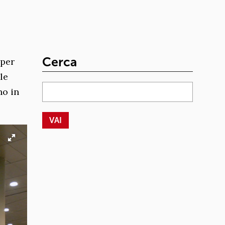
Cerca
 per
le
no in