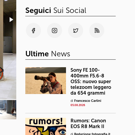
Seguici
Sui Social
Ultime
News
Sony FE 100-
400mm F5.6-8
OSS: nuovo super
telezoom leggero
da 654 grammi
di
Francesco Carlini
05.08.2026
Rumors: Canon
EOS R8 Mark II
di
Redazione fotografia.it