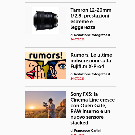
Tamron 12-20mm
f/2.8: prestazioni
estreme e
leggerezza
di
Redazione fotografia.it
24.07.2026
Rumors. Le ultime
indiscrezioni sulla
Fujifilm X-Pro4
di
Redazione fotografia.it
24.07.2026
Sony FX5: la
Cinema Line cresce
con Open Gate,
RAW interno e un
nuovo sensore
stacked
di
Francesco Carlini