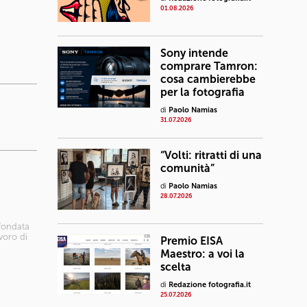
01.08.2026
Sony intende
comprare Tamron:
cosa cambierebbe
per la fotografia
di
Paolo Namias
31.07.2026
“Volti: ritratti di una
comunità”
di
Paolo Namias
28.07.2026
 fondata
avoro di
Premio EISA
Maestro: a voi la
scelta
di
Redazione fotografia.it
25.07.2026