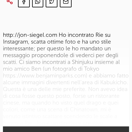
http://jon-siegel.com Ho incontrato Rie su
Instagram, scatta ottime foto e ha uno stile
interessante; per questo le ho mandato un
messaggio proponendole di vederci per degli
scatti. Ci siamo incontrati a Shinjuku insieme al
mio amico Ben (un fotografo di Tokyo
https://www.benjaminparks.com) e abbiamo fatto
alcune immagini divertenti nell'area di Kabukicho.
Questa è una delle mie preferite. Non avevo idea
di cosa fosse questo posto, forse un ristorante
cinese, ma quando ho visto quel drago e quei
colori, come una scena di Chinatown, mi è
venuto istintivo scattare scendendo le scale a
fianco a Rie. Jon è un direttore creativo…