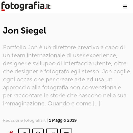
Jon Siegel
Portfolio Jon è un direttore creativo a capo di
un team internazionale di user experience,
designer e sviluppo di interfaccia utente, oltre
che designer e fotografo egli stesso. Jon coglie
ogni occasione per creare arte ed usa un
approccio alla fotografia non convenzionale
per raccontare le storie che nascono nella sua
immaginazione. Quando e come […]
Redazione fotografia.it |
1 Maggio 2019