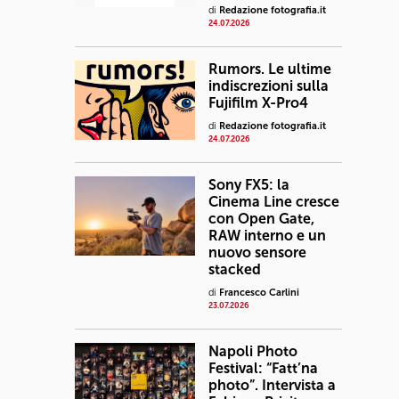
di
Redazione fotografia.it
24.07.2026
Rumors. Le ultime
indiscrezioni sulla
Fujifilm X-Pro4
di
Redazione fotografia.it
24.07.2026
Sony FX5: la
Cinema Line cresce
con Open Gate,
RAW interno e un
nuovo sensore
stacked
di
Francesco Carlini
23.07.2026
Napoli Photo
Festival: “Fatt’na
photo”. Intervista a