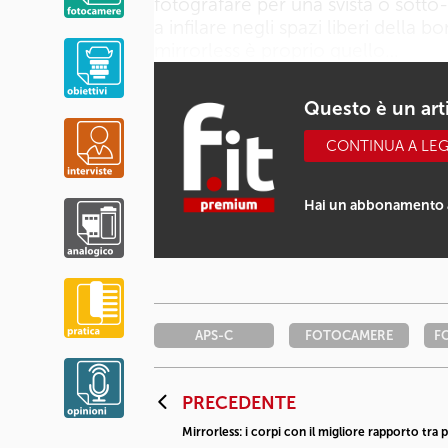
fotografare per una svista o sotto-
a infilare negli spazi liberi della 
mirrorless è proprio quello…
Questo è un ar
CONTINUA A LE
Hai un abbonamento 
APS-C
FOTOCAMERE
F
PRECEDENTE
Mirrorless: i corpi con il migliore rapporto tra p