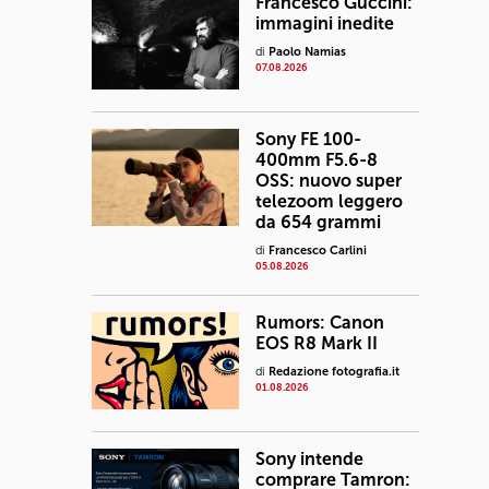
Francesco Guccini:
immagini inedite
di
Paolo Namias
07.08.2026
Sony FE 100-
400mm F5.6-8
OSS: nuovo super
telezoom leggero
da 654 grammi
di
Francesco Carlini
05.08.2026
Rumors: Canon
EOS R8 Mark II
di
Redazione fotografia.it
01.08.2026
Sony intende
comprare Tamron: