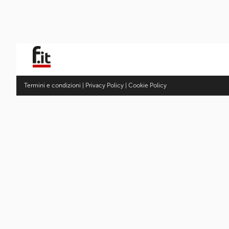
Termini e condizioni
|
Privacy Policy
|
Cookie Policy
Fotocamere
Articoli
Ultimi articoli
Gallery
Obiettivi
Articoli