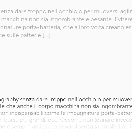
senza dare troppo nell’occhio o per muoversi agil
po macchina non sia ingombrante e pesante. Eviter
nature porta-batteria, che a loro volta creano es
e sulle batterie […]
ography senza dare troppo nell’occhio o per muover
ibile che anche il corpo macchina non sia ingombrant
 non indispensabili come le impugnature porta-batter
i borse più grandi, ecc. Occorre non lesinare invece
hé è sempre antipatico trovarsi senza la possibilità di