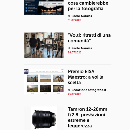
cosa cambierebbe
per la fotografia
di
Paolo Namias
31.07.2026
“Volti: ritratti di una
comunità”
di
Paolo Namias
28.07.2026
Premio EISA
Maestro: a voi la
scelta
di
Redazione fotografia.it
25.07.2026
Tamron 12-20mm
f/2.8: prestazioni
estreme e
leggerezza