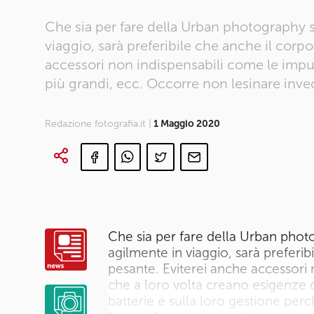
Che sia per fare della Urban photography 
viaggio, sarà preferibile che anche il cor
accessori non indispensabili come le impug
più grandi, ecc. Occorre non lesinare invec
Redazione fotografia.it |
1 Maggio 2020
Che sia per fare della Urban phot
agilmente in viaggio, sarà prefer
pesante. Eviterei anche accessori
che a loro volta creano esigenze d
batterie e sulla loro gestione perc