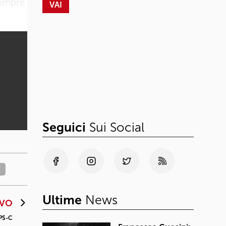
 sempre
Seguici
Sui Social
Y
Ultime
News
IVO
APS-C