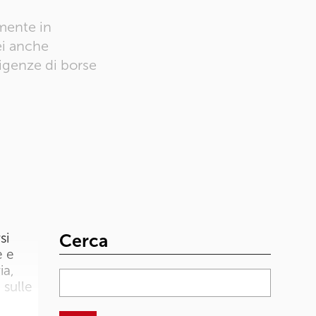
mente in
ei anche
igenze di borse
si
Cerca
e e
ia,
 sulle