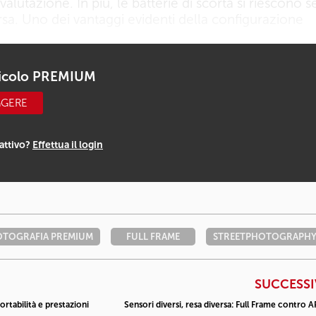
valutazione. In più, le batterie di scorta si riescono
borsa. Uno dei vantaggi evidenti della configurazione
ticolo PREMIUM
GGERE
attivo?
Effettua il login
OTOGRAFIA PREMIUM
FULL FRAME
STREETPHOTOGRAPH
SUCCESS
ortabilità e prestazioni
Sensori diversi, resa diversa: Full Frame contro 